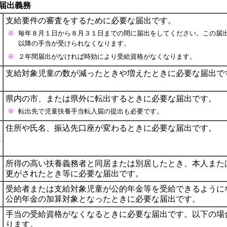
届出義務
支給要件の審査をするために必要な届出です。
※
毎年８月１日から８月３１日までの間に届出をしてください。この届
以降の手当が受けられなくなります。
※
２年間届出がなければ時効により受給資格がなくなります。
改
支給対象児童の数が減ったときや増えたときに必要な届出で
県内の市、または県外に転出するときに必要な届出です。
※
転出先で児童扶養手当転入届の提出も必要です。
届
住所や氏名、振込先口座が変わるときに必要な届出です。
融
所得の高い扶養義務者と同居または別居したとき、本人また
更がされたとき等に必要な届出です。
況
受給者または支給対象児童が公的年金等を受給できるように
公的年金の加算対象となったときに必要な届出です。
手当の受給資格がなくなるときに必要な届出です。以下の場
ります。