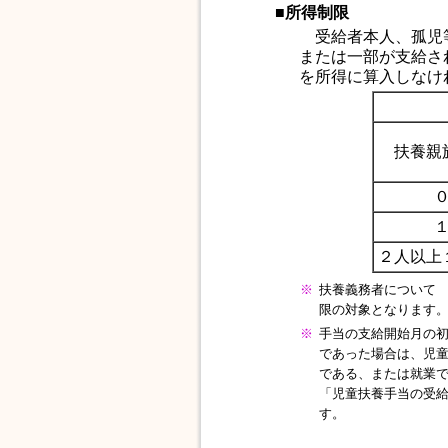
■所得制限
受給者本人、孤児等
または一部が支給さ
を所得に算入しなけ
扶養親
２人以上
※
扶養義務者について
限の対象となります
※
手当の支給開始月の
であった場合は、児
である、または就業
「児童扶養手当の受
す。