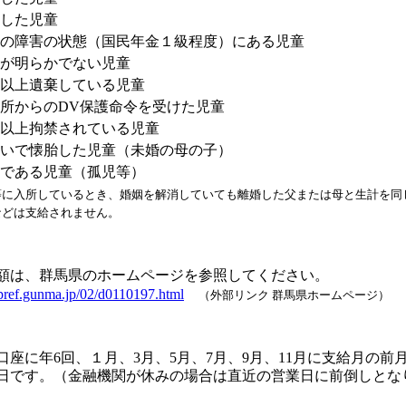
した児童
の障害の状態（国民年金１級程度）にある児童
が明らかでない児童
以上遺棄している児童
所からのDV保護命令を受けた児童
以上拘禁されている児童
いで懐胎した児童（未婚の母の子）
である児童（孤児等）
等に入所しているとき、婚姻を解消していても離婚した父または母と生計を同
などは支給されません。
は、群馬県のホームページを参照してください。
pref.gunma.jp/02/d0110197.html
（外部リンク 群馬県ホームページ）
座に年6回、１月、3月、5月、7月、9月、11月に支給月の前
1日です。（金融機関が休みの場合は直近の営業日に前倒しとな