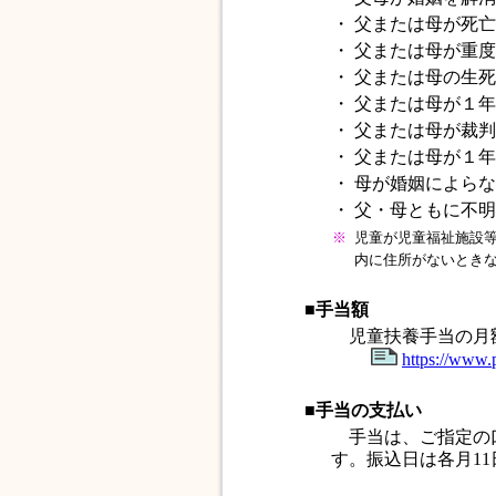
・
父または母が死亡
・
父または母が重度
・
父または母の生死
・
父または母が１年
・
父または母が裁判
・
父または母が１年
・
母が婚姻によらな
・
父・母ともに不明
※
児童が児童福祉施設
内に住所がないとき
■手当額
児童扶養手当の月額
https://www.
■手当の支払い
手当は、ご指定の口
す。振込日は各月1