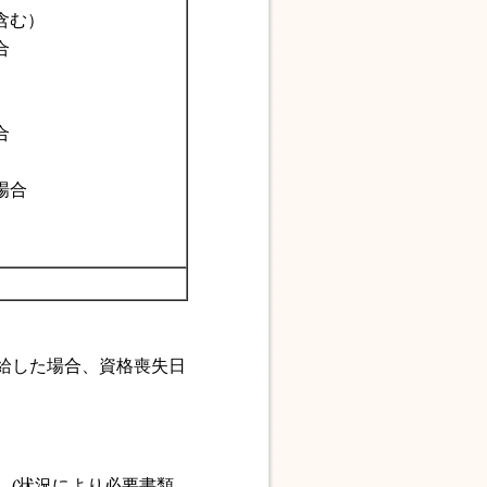
含む）
合
合
場合
給した場合、資格喪失日
。(状況により必要書類