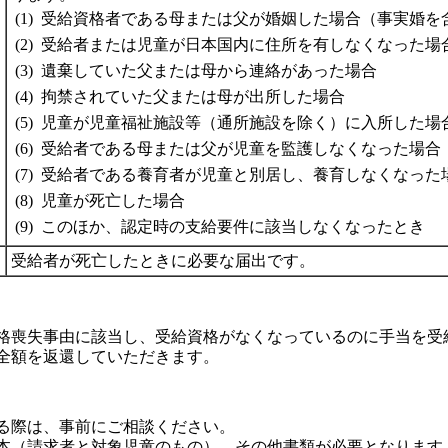
(1)
受給資格者である母または父が婚姻した場合（事実婚を
(2)
受給者または児童が日本国内に住所を有しなくなった場
(3)
遺棄していた父または母から連絡があった場合
(4)
拘禁されていた父または母が出所した場合
(5)
児童が児童福祉施設等（通所施設を除く）に入所した場
(6)
受給者である母または父が児童を監護しなくなった場合
(7)
受給者である養育者が児童と別居し、養育しなくなった
(8)
児童が死亡した場合
(9)
このほか、認定時の支給要件に該当しなくなったとき
受給者が死亡したときに必要な届出です。
喪失事由に該当し、受給資格がなくなっているのに手当を受
全額を返還していただきます。
る際は、事前にご相談ください。
本（請求者と対象児童のもの）、その他書類が必要となります