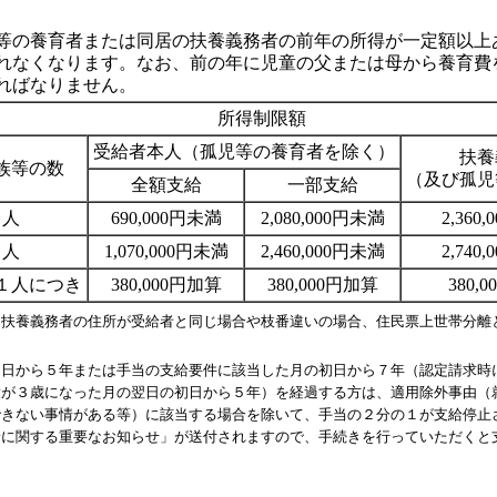
の養育者または同居の扶養義務者の前年の所得が一定額以上
れなくなります。なお、前の年に児童の父または母から養育費
ればなりません。
所得制限額
受給者本人（孤児等の養育者を除く）
扶養
族等の数
（及び孤児
全額支給
一部支給
０人
690,000円未満
2,080,000円未満
2,360
１人
1,070,000円未満
2,460,000円未満
2,740
１人につき
380,000円加算
380,000円加算
380,
 扶養義務者の住所が受給者と同じ場合や枝番違いの場合、住民票上世帯分離
。
初日から５年または手当の支給要件に該当した月の初日から７年（認定請求時
童が３歳になった月の翌日の初日から５年）を経過する方は、適用除外事由（
できない事情がある等）に該当する場合を除いて、手当の２分の１が支給停止
給に関する重要なお知らせ」が送付されますので、手続きを行っていただくと