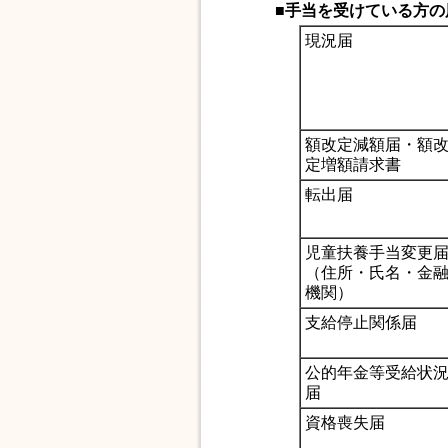
■手当を受けている方の
現況届
額改定減額届・額
定増額請求書
転出届
児童扶養手当変更
（住所・氏名・金
機関）
支給停止関係届
公的年金等受給状
届
資格喪失届