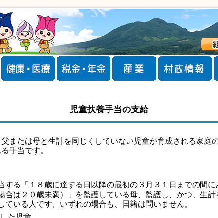
児童扶養手当の支給
父または母と生計を同じくしていない児童が育成される家庭の
れる手当です。
する「１８歳に達する日以降の最初の３月３１日までの間に
場合は２０歳未満）」を監護している母、監護し、かつ、生計
している人です。いずれの場合も、国籍は問いません。
した児童