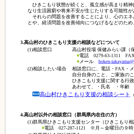
ひきこもり状態が続くと、孤立感が高まり精神
なり生活困窮や将来不安が生じたりする可能性が
それらの問題を改善することにより、心のエネ
とや、経済問題を改善傾向につなげるなどのため
3.高山村のひきこもり支援の相談などについて
(1)相談窓口
高山村役場 保健みらい課（
電話 0279-63-1311 FAX 
メール
hoken-takayama@v
(2)相談したい場合
相談窓口に、電話・FAX・
自分自身のこと、ご家族の
ひきこもり支援に関する行
あわせて、・氏名 ・年齢
高山村ひきこもり支援の相談シート
（
4.高山村以外の相談窓口（群馬県内在住の方）
(1)群馬県ひきこもり支援センター（ひきこもり
電話 027-287-1121 ※月～金曜日